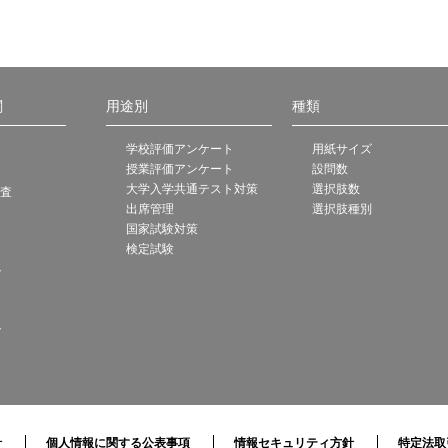
関
用途別
種類
学校評価アンケート
用紙サイズ
授業評価アンケート
設問数
大学入学共通テスト対策
選択肢数
調査
出席管理
選択肢種別
国家試験対策
検定試験
ト
ト
針
個人情報に関する公表事項
情報セキュリティ方針
特定法取