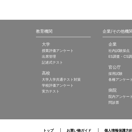
教育機関
企業/その他機
大学
企業
授業評価アンケート
社内試験採点
出席管理
ES調査・CS
記述式テスト
官公庁
高校
採用試験
大学入学共通テスト対策
各種アンケー
学校評価アンケート
病院
実力テスト
院内アンケー
問診票
トップ
お買い物ガイド
個人情報保護方