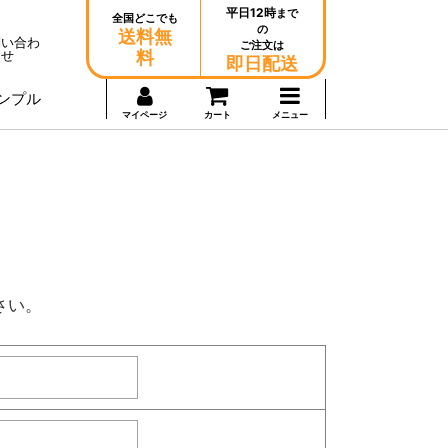
平日12時
まで
全国どこでも
の
送料無
問い合わ
ご注文は
せ
料
即日配送
ンプル
マイページ
カート
メニュー
さい。