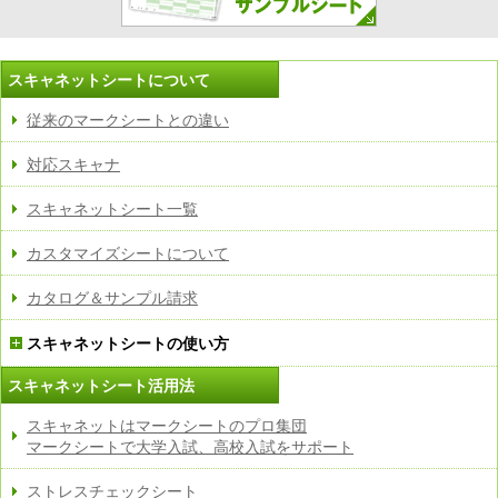
[Ver. 2.0.46更新]
・シート情報追加（SN-0411,SN-0412,SN-0413）
スキャネットシートについて
・新規アンケート作成時のアンケートコピー機能の改
善
従来のマークシートとの違い
・新規アンケート作成時の型番設定の不具合修正
対応スキャナ
[Ver. 2.0.44更新]
・SN-0289の印刷用ワードファイル修正
スキャネットシート一覧
[Ver. 2.0.43更新]
カスタマイズシートについて
・SN-0288,SN-0289の印刷用ワードファイル修正
[Ver. 2.0.42更新]
カタログ＆サンプル請求
・シート読み取り時に発生するエラーを修正
・パワーポイント出力時のエラーを修正
スキャネットシートの使い方
[Ver. 2.0.41更新]
スキャネットシート活用法
・バージョン2.0.40のマーク認識率調整の不具合修正
スキャネットはマークシートのプロ集団
[Ver. 2.0.40更新]
マークシートで大学入試、高校入試をサポート
・選択肢に”（ダブルクォーテーション）があるとき
のエラー修正
ストレスチェックシート