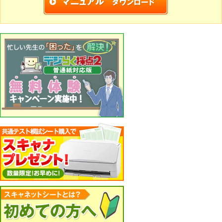
イドのサイズをワイド（16:9）から標準 (4:3)に修正
・アンケートのコピーをコピー元とは違う型番にして
作成した時に、印刷用Wordファイル出力がコピー元の
型番になる不具合を修正
[Ver. 2.1.12更新]
・シート型番SN-0383，SN-0385，SN-0486，SN-
0487追加
[Ver. 2.1.9更新]
・パワーポイント出力の不具合修正
[Ver. 2.1.8更新]
・シート情報追加
SN-0460，SN-0461，SN-0462，SN-0463，
SN-0464，SN-0465，SN-0466，SN-0479，SN-
0480
[Ver. 2.1.6更新]
・シート情報修正（SN-0364の設問10のマーク欄順
番修正）
※読み取りには影響ありません。
[Ver. 2.1.5更新]
・シート型番SN-0012，SN-0013追加
・パワーポイント出力でクロス集計の表を出力しない
時に発生するエラーを修正
[Ver. 2.1.4更新]
・シート型番SN-0177追加