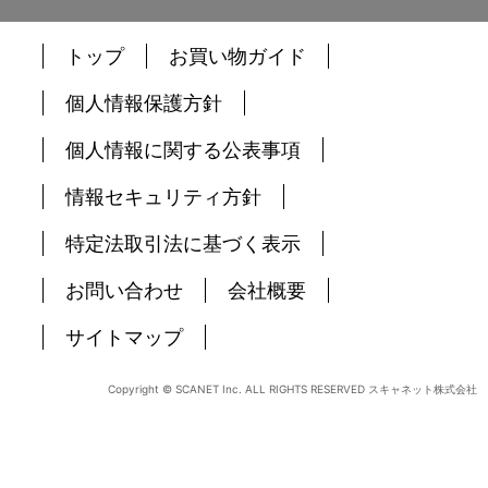
○簡単質問項目設定画面の改善
・質問項目のエクセルインポート機能の追加
・質問項目名を空欄で登録可能に
トップ
お買い物ガイド
・通し番号を個別に登録可能に
・各タブに「クリア」と「適用」ボタンの追加
個人情報保護方針
○番号欄の設定の改善
・番号設定で「マークされた値をそのまま使用する」
個人情報に関する公表事項
と「コード表を利用する」を選択可能に
・コード表を利用する場合、エクセルからのインポー
ト機能追加
情報セキュリティ方針
・簡単質問項目設定画面・詳細設定画面の設定の仕方
を統一
特定法取引法に基づく表示
○アンケートコントロール画面の改善
[Ver. 2.0.23更新]
お問い合わせ
会社概要
・複数マーク設定時に回答に「０」がある時の処理の
不具合修正
サイトマップ
・複数マーク設定時にデータビュー画面で複数マーク
が「選択肢該当なし」エラーになる不具合修正
[Ver. 2.0.21更新]
Copyright © SCANET Inc. ALL RIGHTS RESERVED スキャネット株式会社
・シートSN-0289追加
[Ver. 2.0.20更新]
・出席カード不具合修正
・シートSN-0295追加
[Ver. 2.0.19更新]