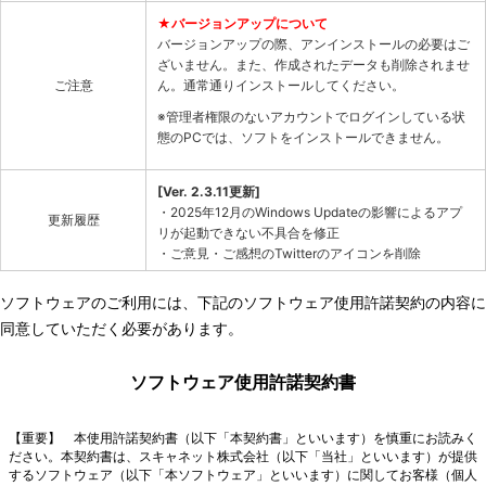
★バージョンアップについて
バージョンアップの際、アンインストールの必要はご
ざいません。また、作成されたデータも削除されませ
ご注意
ん。通常通りインストールしてください。
※管理者権限のないアカウントでログインしている状
態のPCでは、ソフトをインストールできません。
[Ver. 2.3.11更新]
・2025年12月のWindows Updateの影響によるアプ
更新履歴
リが起動できない不具合を修正
・ご意見・ご感想のTwitterのアイコンを削除
[Ver. 2.3.10更新]
・データビューで選択肢「0」が選択肢ラベルで表示
ソフトウェアのご利用には、下記のソフトウェア使用許諾契約の内容に
されない不具合を修正
同意していただく必要があります。
[Ver. 2.3.9更新]
・アンケート作成で親質問が設定されているアンケー
トをコピーした時の不具合修正
[Ver. 2.3.4更新]
・自由記述欄出力で画像の解像度による画像切り抜き
不具合修正
[Ver. 2.3.3更新]
・印刷用Wordファイルの縦書きテキストボックスを右