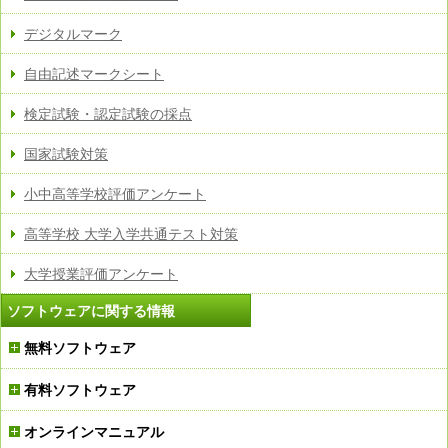
[Ver. 2.0.39更新]
デジタルマーク
・番号設定時の出力エラー修正
・印刷用Wordファイル出力のWord2003でのテキスト
自由記述マークシート
ボックス位置修正
[Ver. 2.0.38更新]
検定試験・認定試験の採点
・日付形式によるエラーの修正
・シート情報修正（SN-0296）
国家試験対策
[Ver. 2.0.37更新]
・印刷用Wordファイル出力の両面シート出力時の不具
小中高等学校評価アンケート
合修正
・親質問設定時の不具合修正
高等学校 大学入学共通テスト対策
[Ver. 2.0.35更新]
・ScanSnap Manager自動連携機能修正
大学授業評価アンケート
[Ver. 2.0.34更新]
・シート情報追加（SN-0396,SN-0400）
ソフトウェアに関する情報
[Ver. 2.0.33更新]
・シート情報追加（SN-0382,SN-0384,SN-
無料ソフトウェア
0394,SN-0395）
・1択設定時のエラー修正
・型番の選択・解除時の不具合修正
有料ソフトウェア
・質問項目の追加・削除の不具合修正
[Ver. 2.0.30更新]
オンラインマニュアル
・シート情報追加(SN-C00188)