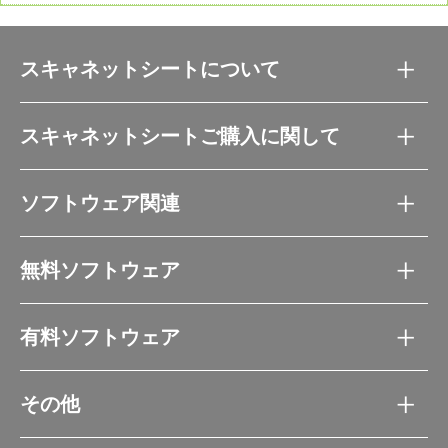
[Ver. 2.0.29更新]
・シート情報修正(SN-0190,SN-0191)
[Ver. 2.0.28更新]
スキャネットシートについて
・シート情報修正(SN-0029)
・シート情報追加(SN-0150,SN-0161,SN-0162,SN-
0164,SN-0165,SN-0166,SN-0167,SN-0179)
[Ver. 2.0.27更新]
スキャネットシートご購入に関して
・シート情報追加（SN-0014,SN-0015,SN-
0368,SN-0369,SN-0370,SN-0371,SN-0372,SN-
0373,SN-0374,SN-0375,SN-0376）
ソフトウェア関連
・マークシート読み取り速度の向上
・簡単質問項目設定画面の通し番号設定に区切り文字
を設定可能に
・通し番号を登録後、簡単質問項目設定画面に通し番
無料ソフトウェア
号が表示されない不具合修正
[Ver. 2.0.26更新]
・シート情報追加（SN-0296,SN-0297,SN-
有料ソフトウェア
0298,SN-0299,SN-0308,SN-0309,SN-0310,SN-
0311,SN-0320,SN-0321,SN-0322,SN-0323,SN-
0332,SN-0344,SN-0364）
・読み取りデータ削除時に読み取りが出来なくなる不
その他
具合修正
・データ転送後の読み取った画像の削除を選択可能に