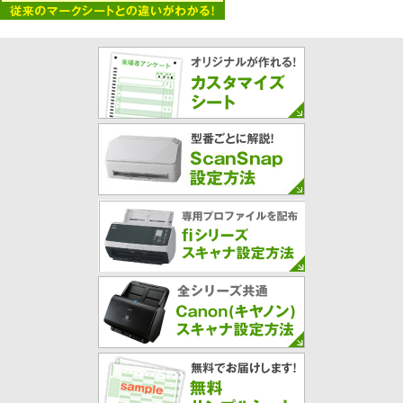
・番号欄で「番号値をそのまま使用する」の設定で読
取ると、「01」,「001」等の頭に0が付く番号が
「1」として集計されてしまうバグ修正
・「質問項目設定」で設定した値が「簡単質問項目設
定」で回答タイプを変更したときに戻ってしまうバグ
修正
[Ver. 2.1.3更新]
・印刷用Wordファイル出力機能の不具合修正
[Ver. 2.1.2更新]
・グループ分け出力にファイル名設定機能追加
[Ver. 2.1.1更新]
・空欄をエラーとしない設定に対応
・複数回答でマーク数不一致の場合、集計時に不明に
なるように修正
[Ver. 2.1.0更新]
・無料版 ライセンスキー認証機能除去
・「－」「±」があるシートのエラー修正画面のバグ
修正
[Ver. 2.0.47更新]
・選択肢に“（ダブルクォーテーション）があるとき
の不具合を修正
・シートSN-0288,SN-0289のWord出力ファイルのテ
キストボックス幅を修正