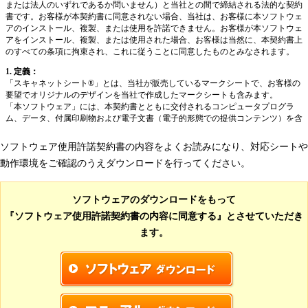
から左に出力するように修正
・自由記述欄出力で高DPIだと出力画像がずれる不具
合を修正
[Ver. 2.3.1更新]
・自由記述欄出力の不具合修正
・エクセル単純出力で出力をキャンセルすると発生す
るエラーを修正
・印刷用Word出力で選択肢だけ選択したとき出力され
ない不具合修正
[Ver. 2.3.0更新]
・新シートの対応（SN-0502,SN-0503,SN-
ソフトウェア使用許諾契約書の内容をよくお読みになり、対応シートや
0504,SN-0505,SN-0506,SN-0507,SN-0508）
動作環境をご確認のうえダウンロードを行ってください。
・新シートの印刷用Wordファイル出力の対応
・新シートの自由記述欄出力の対応
[Ver. 2.2.2更新]
ソフトウェアのダウンロードをもって
・ScanSnapHomeのバージョンアップの対応
『ソフトウェア使用許諾契約書の内容に同意する』とさせていただき
[Ver. 2.2.1更新]
・ScanSnapHomeの対応
ます。
[Ver. 2.1.15更新]
・選択肢を1択に設定すると質問項目設定画面でエラ
ーが発生する不具合を修正
[Ver. 2.1.14更新]
・パワーポイント出力でPowerPont2013以降のスラ