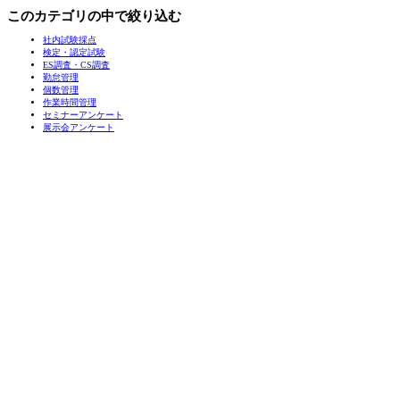
このカテゴリの中で絞り込む
社内試験採点
検定・認定試験
ES調査・CS調査
勤怠管理
個数管理
作業時間管理
セミナーアンケート
展示会アンケート