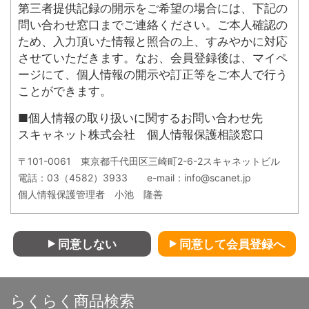
第三者提供記録の開示をご希望の場合には、下記の
について、当社は一切責任を負いません。また、
問い合わせ窓口までご連絡ください。ご本人確認の
変更登録がなされた場合でも、変更登録前にすで
ため、入力頂いた情報と照合の上、すみやかに対応
に手続がなされた取引は、変更登録前の情報に基
させていただきます。なお、会員登録後は、マイペ
づいて行われますのでご注意ください。
ージにて、個人情報の開示や訂正等をご本人で行う
第4条 (退会)
ことができます。
会員が退会を希望する場合には、会員本人が退会手
■個人情報の取り扱いに関するお問い合わせ先
続きを行ってください。所定の退会手続の終了後
スキャネット株式会社 個人情報保護相談窓口
に、退会となります。
〒101-0061 東京都千代田区三崎町2-6-2スキャネットビル
第5条 (会員資格の喪失及び賠償義務)
電話：03（4582）3933 e-mail：info@scanet.jp
1. 会員が、会員資格取得申込の際に虚偽の申告をし
個人情報保護管理者 小池 隆善
たとき、通信販売による代金支払債務を怠ったと
き、その他当社が会員として不適当と認める事由
があるときは、当社は、会員資格を取り消すこと
同意しない
同意して会員登録へ
ができることとします。
2. 会員が、以下の各号に定める行為をしたときは、
これにより当社が被った損害を賠償する責任を負
らくらく商品検索
います。