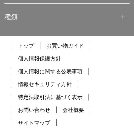
への取組み」に従い、当社が管理します。当社
は、会員情報を、会員へのサービス提供、サービ
種類
ス内容の向上、サービスの利用促進、およびサー
ビスの健全かつ円滑な運営の確保を図る目的のた
めに、当社おいて利用することができるものとし
ます。
トップ
お買い物ガイド
3. 当社は、会員に対して、メールマガジンその他の
方法による情報提供(広告を含みます)を行うこと
個人情報保護方針
ができるものとします。会員が情報提供を希望し
ない場合は、当社所定の方法に従い、その旨を通
個人情報に関する公表事項
知して頂ければ、情報提供を停止します。ただ
し、本サービス運営に必要な情報提供につきまし
情報セキュリティ方針
ては、会員の希望により停止をすることはできま
せん。
特定法取引法に基づく表示
第7条 (禁止事項)
お問い合わせ
会社概要
本サービスの利用に際して、会員に対し次の各号の
行為を行うことを禁止します。
サイトマップ
1. 法令または本規約、本サービスご利用上のご注