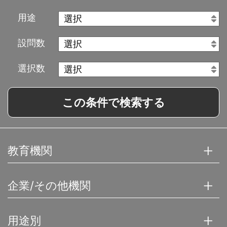
(1)会員番号、パスワードを不正に使用すること
用途
(2)当ホームページにアクセスして情報を改ざんした
り、当ホームページに有害なコンピュータープロ
グラムを送信するなどして、当社の営業を妨害す
設問数
ること
(3)当社が扱う商品の知的所有権を侵害する行為を
選択数
すること
(4)その他、この利用規約に反する行為をすること
この条件で検索する
第6条 (会員情報の取扱い)
1. 当社は、原則として会員情報を会員の事前の同意
なく第三者に対して開示することはありません。
ただし、次の各号の場合には、会員の事前の同意
教育機関
なく、当社は会員情報その他のお客様情報を開示
できるものとします。
(1)法令に基づき開示を求められた場合
企業/その他機関
(2)当社の権利、利益、名誉等を保護するために必要
であると当社が判断した場合
用途別
2. 会員情報につきましては、当社の「個人情報保護