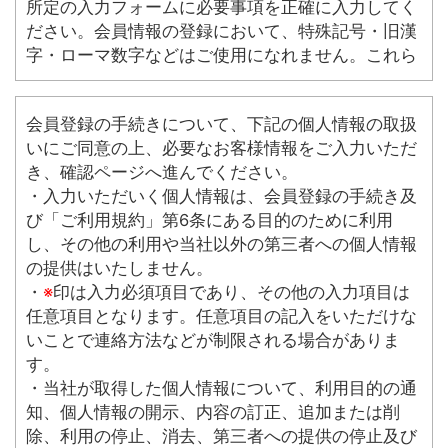
所定の入力フォームに必要事項を正確に入力してく
ださい。会員情報の登録において、特殊記号・旧漢
字・ローマ数字などはご使用になれません。これら
の文字が登録された場合は当社にて変更致します。
3. パスワードの管理
会員登録の手続きについて、下記の個人情報の取扱
(1)パスワードは会員本人のみが利用できるものと
いにご同意の上、必要なお客様情報をご入力いただ
し、第三者に譲渡・貸与できないものとします。
き、確認ページへ進んでください。
(2)パスワードは、他人に知られることがないよう定
・入力いただいく個人情報は、会員登録の手続き及
期的に変更する等、会員本人が責任をもって管理
び「ご利用規約」第6条にある目的のために利用
してください。
し、その他の利用や当社以外の第三者への個人情報
(3)パスワードを用いて当社に対して行われた意思
の提供はいたしません。
表示は、会員本人の意思表示とみなし、そのため
・
※
印は入力必須項目であり、その他の入力項目は
に生じる支払等はすべて会員の責任となります。
任意項目となります。任意項目の記入をいただけな
いことで連絡方法などが制限される場合がありま
第3条 (変更)
す。
1. 会員は、氏名、住所など当社に届け出た事項に変
・当社が取得した個人情報について、利用目的の通
更があった場合には、速やかに当社に連絡するも
知、個人情報の開示、内容の訂正、追加または削
のとします。
除、利用の停止、消去、第三者への提供の停止及び
2. 変更登録がなされなかったことにより生じた損害