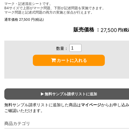
マーク・記述混在シートです。
B4サイズで上部がマーク問題、下部が記述問題を実施できます。
マーク問題と記述式問題の両方の実施と採点が行えます。
通常価格 27,500 円(税込)
販売価格 ：
27,500
円(税
数量：
カートに入れる
無料サンプル請求リストに追加
無料サンプル請求リストに追加した商品は
マイページ
からお申し込
ご確認いただけます。
商品カテゴリ