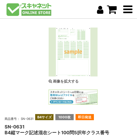
画像を拡大する
B4サイズ
1000枚
即日発送
商品番号： SN-0631
SN-0631
B4縦マーク記述混在シート100問5択年クラス番号