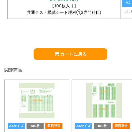
A4
【100枚入り】
ヨ
共通テスト模試シート理科①(専門科目)
カートに戻る
関連商品
A4サイズ
100枚
即日発送
A4サイズ
100枚
即日発送