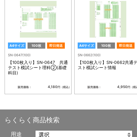
A4サイズ
100枚
即日発送
A4サイズ
100枚
即日発送
SN-0647(100)
SN-0662(100)
【100枚入り】SN-0647 共通
【100枚入り】SN-0662共通
テスト模試シート理科②(基礎
スト模試シート情報
科目)
4,180
4,950
販売価格：
円（税込）
販売価格：
円（税
らくらく商品検索
用途