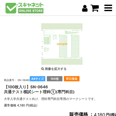
画像を拡大する
A4サイズ
100枚
即日発送
商品番号： SN-0646(100)
【100枚入り】SN-0646
共通テスト模試シート理科①(専門科目)
大学入学共通テスト向け、理科専門科目専用のマークシートです。
通常価格 4,180 円(税込)
販売価格 ：
4,180
円(税