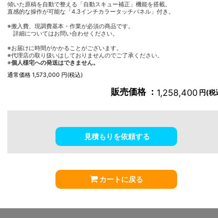
傾いた原稿を自動で整える「自動スキュー補正」機能を搭載。
直感的な操作が可能な「4.3インチカラータッチパネル」付き。
※搬入費、現調費基本・作業が必須の商品です。
詳細についてはお問い合わせください。
※お届けに時間がかかることがございます。
※代理店の取り扱いはしておりませんのでご了承ください。
※
個人様宅への発送はできません。
通常価格 1,573,000 円(税込)
販売価格 ：
1,258,400
円(税
見積もりを依頼する
カートに戻る