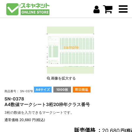
画像を拡大する
A4サイズ
1000枚
即日発送
商品番号： SN-0378
SN-0378
A4数値マークシート3桁20枠年クラス番号
3桁の数値を入力できるマークシートです。
通常価格 20,680 円(税込)
販売価格 ：
20,680
円(税