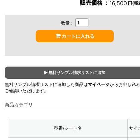
販売価格 ：
16,500
円(税
数量：
カートに入れる
無料サンプル請求リストに追加
無料サンプル請求リストに追加した商品は
マイページ
からお申し込
ご確認いただけます。
商品カテゴリ
型番/シート名
サイ