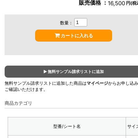
販売価格 ：
16,500
円(税
数量：
カートに入れる
無料サンプル請求リストに追加
無料サンプル請求リストに追加した商品は
マイページ
からお申し込
ご確認いただけます。
商品カテゴリ
型番/シート名
サイ