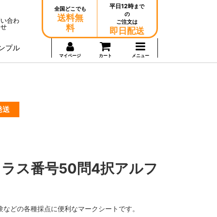
平日12時
まで
全国どこでも
の
送料無
問い合わ
ご注文は
せ
料
即日配送
ンプル
マイページ
カート
メニュー
発送
ラス番号50問4択アルフ
験などの各種採点に便利なマークシートです。