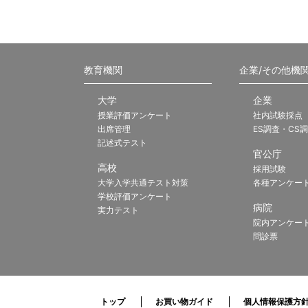
教育機関
企業/その他機
大学
企業
授業評価アンケート
社内試験採点
出席管理
ES調査・CS
記述式テスト
官公庁
高校
採用試験
大学入学共通テスト対策
各種アンケー
学校評価アンケート
病院
実力テスト
院内アンケー
問診票
トップ
お買い物ガイド
個人情報保護方