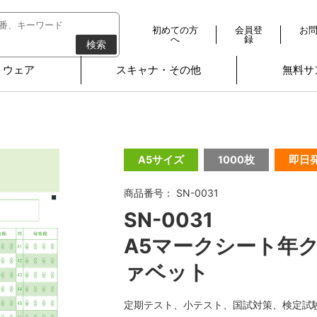
初めての方
会員登
お
へ
録
検索
トウェア
スキャナ・その他
無料サ
A5サイズ
1000枚
即日
商品番号： SN-0031
SN-0031
A5マークシート年ク
ァベット
定期テスト、小テスト、国試対策、検定試