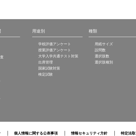
関
用途別
種類
学校評価アンケート
用紙サイズ
授業評価アンケート
設問数
大学入学共通テスト対策
選択肢数
調査
出席管理
選択肢種別
国家試験対策
検定試験
ト
ト
針
個人情報に関する公表事項
情報セキュリティ方針
特定法取