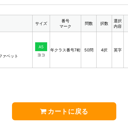
番号
選択
サイズ
問数
択数
マーク
内容
A5
年クラス番号7桁
50問
4択
英字
ヨコ
ファベット
カートに戻る