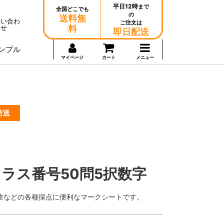
平日12時
まで
全国どこでも
の
送料無
問い合わ
ご注文は
せ
料
即日配送
ンプル
マイページ
カート
メニュー
発送
ラス番号50問5択数字
験などの各種採点に便利なマークシートです。