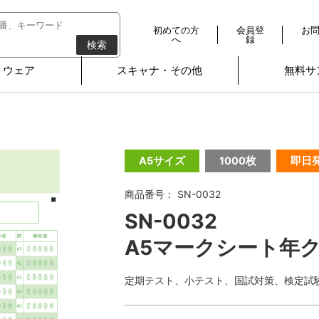
初めての方
会員登
お
へ
録
検索
トウェア
スキャナ・その他
無料サ
A5サイズ
1000枚
即日
商品番号： SN-0032
SN-0032
A5マークシート年ク
定期テスト、小テスト、国試対策、検定試