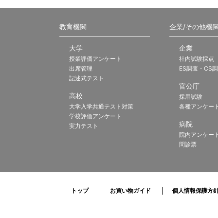
教育機関
企業/その他機
大学
企業
授業評価アンケート
社内試験採点
出席管理
ES調査・CS
記述式テスト
官公庁
高校
採用試験
大学入学共通テスト対策
各種アンケー
学校評価アンケート
病院
実力テスト
院内アンケー
問診票
トップ
お買い物ガイド
個人情報保護方