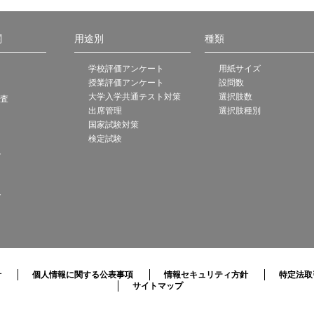
関
用途別
種類
学校評価アンケート
用紙サイズ
授業評価アンケート
設問数
大学入学共通テスト対策
選択肢数
調査
出席管理
選択肢種別
国家試験対策
検定試験
ト
ト
針
個人情報に関する公表事項
情報セキュリティ方針
特定法取
サイトマップ