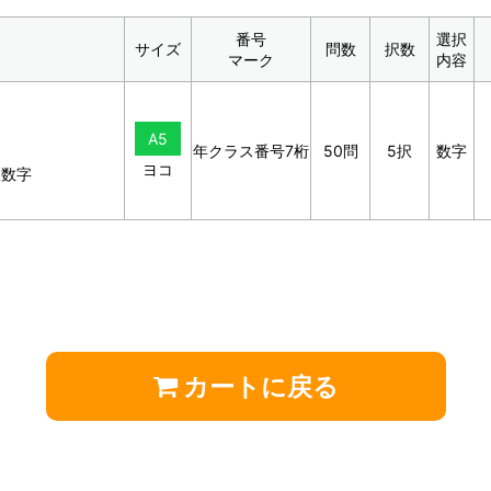
番号
選択
サイズ
問数
択数
マーク
内容
A5
年クラス番号7桁
50問
5択
数字
ヨコ
択数字
カートに戻る