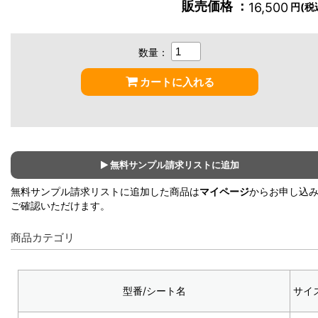
販売価格 ：
16,500
円(税
数量：
カートに入れる
無料サンプル請求リストに追加
無料サンプル請求リストに追加した商品は
マイページ
からお申し込
ご確認いただけます。
商品カテゴリ
型番/シート名
サイ