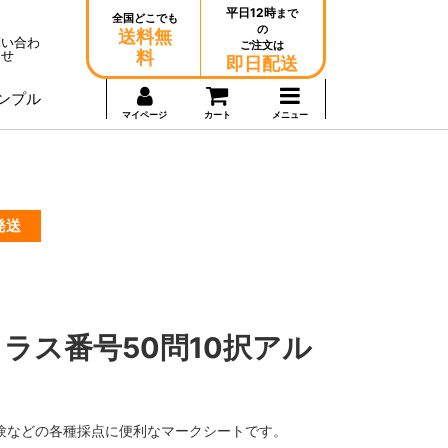
平日12時
まで
全国どこでも
の
送料無
問い合わ
ご注文は
せ
料
即日配送
ンプル
マイページ
カート
メニュー
発送
ラス番号50問10択アル
験などの各種採点に便利なマークシートです。