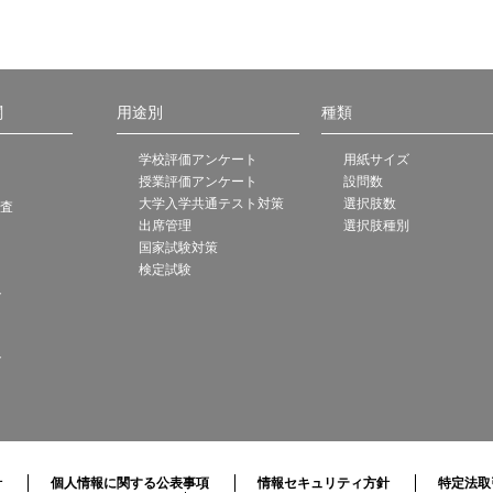
関
用途別
種類
学校評価アンケート
用紙サイズ
授業評価アンケート
設問数
大学入学共通テスト対策
選択肢数
調査
出席管理
選択肢種別
国家試験対策
検定試験
ト
ト
針
個人情報に関する公表事項
情報セキュリティ方針
特定法取