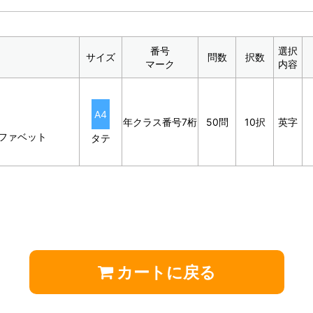
番号
選択
サイズ
問数
択数
マーク
内容
A4
年クラス番号7桁
50問
10択
英字
ルファベット
タテ
カートに戻る