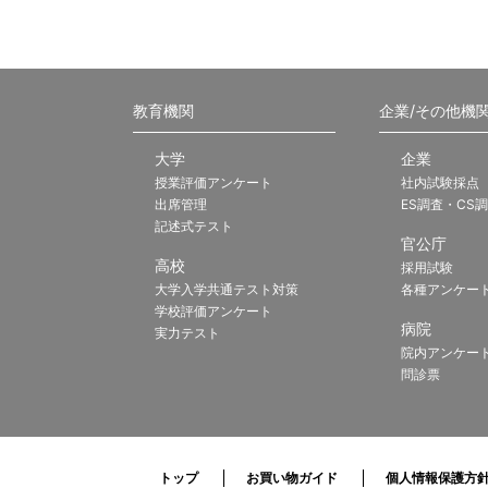
教育機関
企業/その他機
大学
企業
授業評価アンケート
社内試験採点
出席管理
ES調査・CS
記述式テスト
官公庁
高校
採用試験
大学入学共通テスト対策
各種アンケー
学校評価アンケート
病院
実力テスト
院内アンケー
問診票
トップ
お買い物ガイド
個人情報保護方