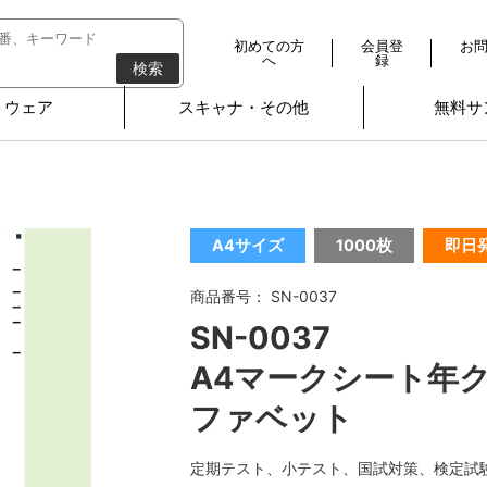
初めての方
会員登
お
へ
録
検索
トウェア
スキャナ・その他
無料サ
A4サイズ
1000枚
即日
商品番号： SN-0037
SN-0037
A4マークシート年ク
ファベット
定期テスト、小テスト、国試対策、検定試