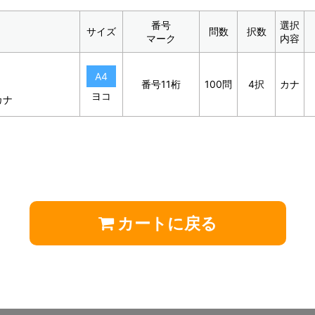
番号
選択
サイズ
問数
択数
マーク
内容
A4
番号11桁
100問
4択
カナ
ヨコ
カナ
カートに戻る