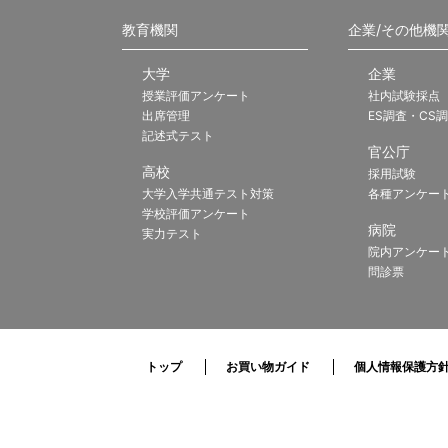
教育機関
企業/その他機
大学
企業
授業評価アンケート
社内試験採点
出席管理
ES調査・CS
記述式テスト
官公庁
高校
採用試験
大学入学共通テスト対策
各種アンケー
学校評価アンケート
病院
実力テスト
院内アンケー
問診票
トップ
お買い物ガイド
個人情報保護方