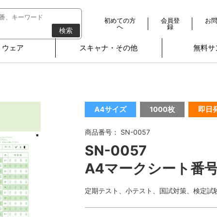
初めての方
会員登
お
へ
録
検索
トウェア
スキャナ・その他
無料サ
A4サイズ
1000枚
即日
商品番号： SN-0057
SN-0057
A4マークシート番号
定期テスト、小テスト、国試対策、検定試