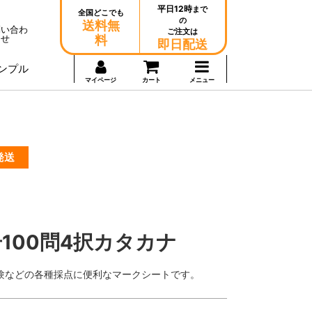
平日12時
まで
全国どこでも
の
送料無
問い合わ
ご注文は
せ
料
即日配送
ンプル
マイページ
カート
メニュー
発送
100問4択カタカナ
験などの各種採点に便利なマークシートです。