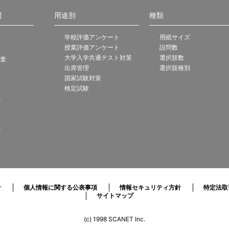
関
用途別
種類
学校評価アンケート
用紙サイズ
授業評価アンケート
設問数
大学入学共通テスト対策
選択肢数
調査
出席管理
選択肢種別
国家試験対策
検定試験
ト
ト
針
個人情報に関する公表事項
情報セキュリティ方針
特定法取
サイトマップ
(c) 1998 SCANET Inc.