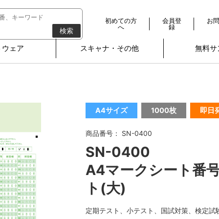
初めての方
会員登
お
へ
録
検索
トウェア
スキャナ・その他
無料サ
A4サイズ
1000枚
即日
商品番号： SN-0400
SN-0400
A4マークシート番号
ト(大)
定期テスト、小テスト、国試対策、検定試