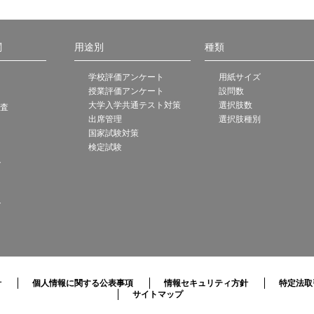
関
用途別
種類
学校評価アンケート
用紙サイズ
授業評価アンケート
設問数
大学入学共通テスト対策
選択肢数
調査
出席管理
選択肢種別
国家試験対策
検定試験
ト
ト
針
個人情報に関する公表事項
情報セキュリティ方針
特定法取
サイトマップ