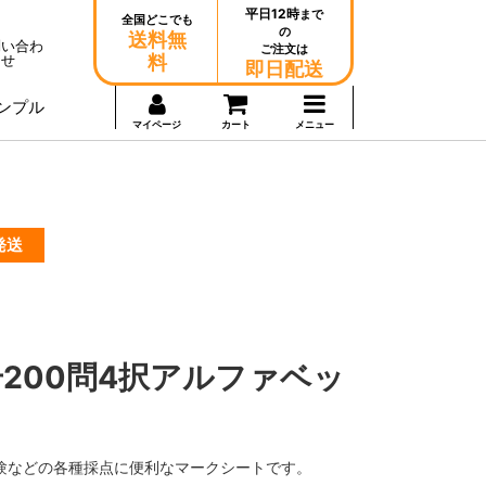
平日12時
まで
全国どこでも
の
送料無
問い合わ
ご注文は
せ
料
即日配送
ンプル
マイページ
カート
メニュー
発送
200問4択アルファベッ
験などの各種採点に便利なマークシートです。