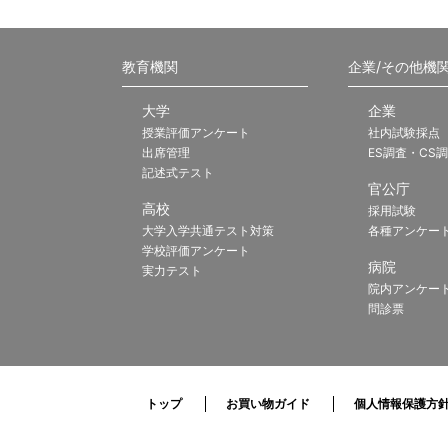
教育機関
企業/その他機
大学
企業
授業評価アンケート
社内試験採点
出席管理
ES調査・CS
記述式テスト
官公庁
高校
採用試験
大学入学共通テスト対策
各種アンケー
学校評価アンケート
病院
実力テスト
院内アンケー
問診票
トップ
お買い物ガイド
個人情報保護方