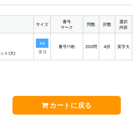
番号
選択
サイズ
問数
択数
マーク
内容
A4
番号11桁
200問
4択
英字大
ヨコ
ット(大)
カートに戻る