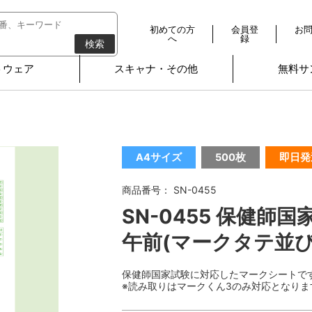
初めての方
会員登
お
へ
録
検索
トウェア
スキャナ・その他
無料サ
A4サイズ
500枚
即日発
商品番号： SN-0455
SN-0455 保健師
午前(マークタテ並び
保健師国家試験に対応したマークシートで
※読み取りはマークくん3のみ対応となりま