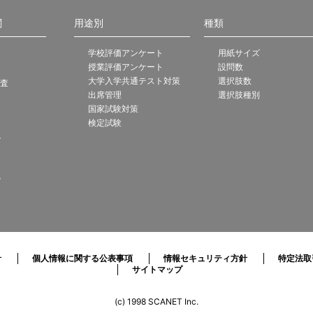
関
用途別
種類
学校評価アンケート
用紙サイズ
授業評価アンケート
設問数
大学入学共通テスト対策
選択肢数
調査
出席管理
選択肢種別
国家試験対策
検定試験
ト
ト
針
個人情報に関する公表事項
情報セキュリティ方針
特定法取
サイトマップ
(c) 1998 SCANET Inc.