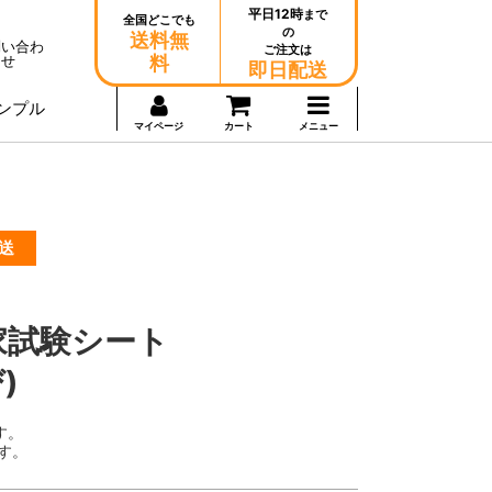
平日12時
まで
全国どこでも
の
送料無
問い合わ
ご注文は
せ
料
即日配送
ンプル
マイページ
カート
メニュー
送
国家試験シート
)
す。
す。