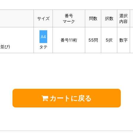
番号
選択
サイズ
問数
択数
マーク
内容
A4
番号11桁
55問
5択
数字
並び)
タテ
カートに戻る