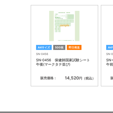
A4サイズ
500枚
即日発送
A4
SN-0456
SN-0
SN-0456 保健師国家試験シート
SN
午後(マークタテ並び)
午前
14,520
販売価格：
円（税込）