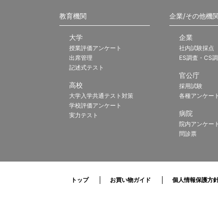
教育機関
企業/その他機
大学
企業
授業評価アンケート
社内試験採点
出席管理
ES調査・CS
記述式テスト
官公庁
高校
採用試験
大学入学共通テスト対策
各種アンケー
学校評価アンケート
病院
実力テスト
院内アンケー
問診票
トップ
お買い物ガイド
個人情報保護方