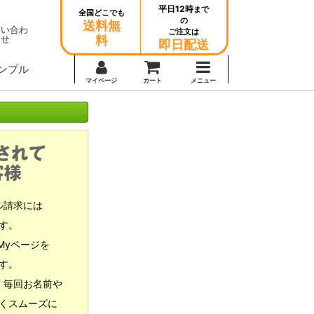
平日12時
まで
全国どこでも
の
送料無
問い合わ
ご注文は
せ
料
即日配送
ンプル
マイページ
カート
メニュー
ル請求には
す。
Myページを
す。
、毎回お名前や
くスムーズに