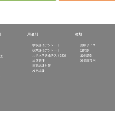
関
用途別
種類
学校評価アンケート
用紙サイズ
授業評価アンケート
設問数
大学入学共通テスト対策
選択肢数
調査
出席管理
選択肢種別
国家試験対策
検定試験
ト
ト