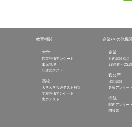
教育機関
企業/その他機
大学
企業
授業評価アンケート
社内試験採点
出席管理
ES調査・CS
記述式テスト
官公庁
高校
採用試験
大学入学共通テスト対策
各種アンケー
学校評価アンケート
病院
実力テスト
院内アンケー
問診票