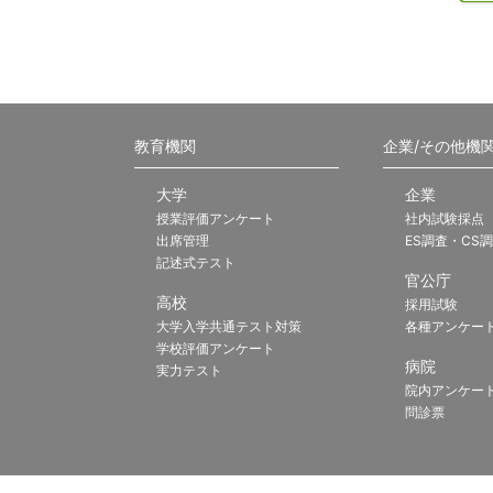
教育機関
企業/その他機
大学
企業
授業評価アンケート
社内試験採点
出席管理
ES調査・CS
記述式テスト
官公庁
高校
採用試験
大学入学共通テスト対策
各種アンケー
学校評価アンケート
病院
実力テスト
院内アンケー
問診票