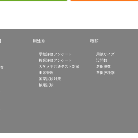
関
用途別
種類
学校評価アンケート
用紙サイズ
授業評価アンケート
設問数
大学入学共通テスト対策
選択肢数
調査
出席管理
選択肢種別
国家試験対策
検定試験
ト
ト