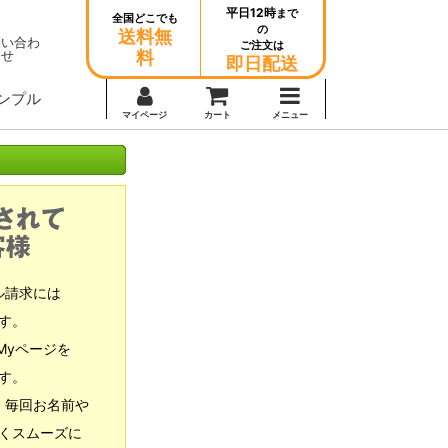
平日12時
まで
全国どこでも
の
送料無
問い合わ
ご注文は
せ
料
即日配送
ンプル
マイページ
カート
メニュー
ル請求には
す。
Myページを
す。
、毎回お名前や
くスムーズに