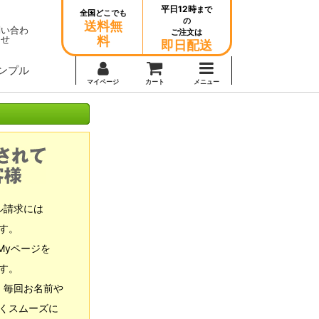
平日12時
まで
全国どこでも
の
送料無
問い合わ
ご注文は
せ
料
即日配送
ンプル
マイページ
カート
メニュー
ル請求には
す。
Myページを
す。
、毎回お名前や
くスムーズに