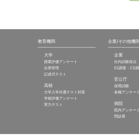
教育機関
企業/その他機
大学
企業
授業評価アンケート
社内試験採点
出席管理
ES調査・CS
記述式テスト
官公庁
高校
採用試験
大学入学共通テスト対策
各種アンケー
学校評価アンケート
病院
実力テスト
院内アンケー
問診票