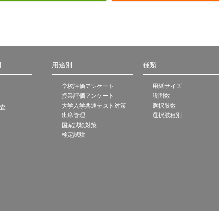
関
用途別
種類
学校評価アンケート
用紙サイズ
授業評価アンケート
設問数
大学入学共通テスト対策
選択肢数
調査
出席管理
選択肢種別
国家試験対策
検定試験
ト
ト