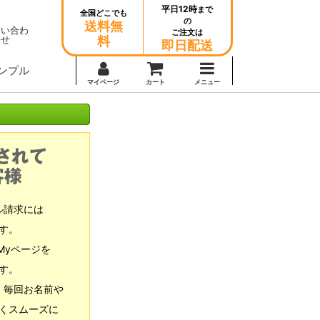
平日12時
まで
全国どこでも
の
送料無
問い合わ
ご注文は
せ
料
即日配送
ンプル
マイページ
カート
メニュー
ル請求には
す。
Myページを
す。
、毎回お名前や
くスムーズに