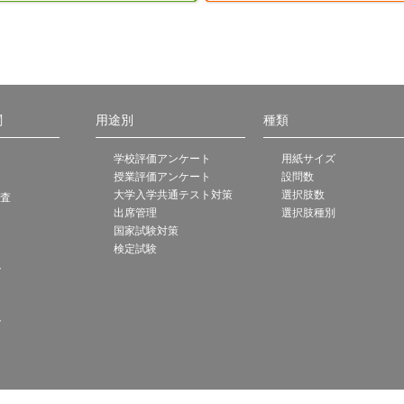
関
用途別
種類
学校評価アンケート
用紙サイズ
授業評価アンケート
設問数
大学入学共通テスト対策
選択肢数
調査
出席管理
選択肢種別
国家試験対策
検定試験
ト
ト