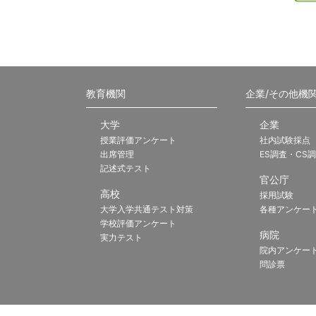
教育機関
企業/その他機
大学
企業
授業評価アンケート
社内試験採点
出席管理
ES調査・CS
記述式テスト
官公庁
高校
採用試験
大学入学共通テスト対策
各種アンケー
学校評価アンケート
病院
実力テスト
院内アンケー
問診票