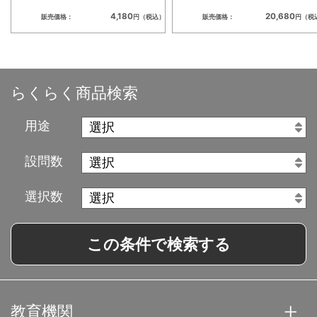
4,180
20,680
販売価格：
円（税込）
販売価格：
円（税
らくらく商品検索
用途
設問数
選択数
この条件で検索する
教育機関