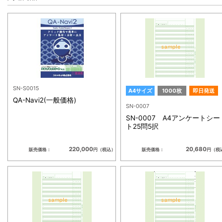
SN-S0015
A4サイズ
1000枚
即日発送
QA-Navi2(一般価格)
SN-0007
SN-0007 A4アンケートシー
ト25問5択
220,000
20,680
販売価格：
円（税込）
販売価格：
円（税