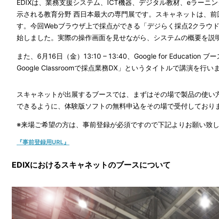
EDIXは、業務支援システム、ICT機器、デジタル教材、eラー
示される教育分野 西日本最大の専門展です。スキャネットは、前回
す。今回Webブラウザ上で採点ができる「デジらく採点2クラウ
始しました。実際の操作画面を見せながら、システムの概要を説
また、6月16日（金）13:10 – 13:40、Google for Educa
Google Classroomで採点業務DX」というタイトルで講演を行い
スキャネットが出展するブースでは、まずはその場で製品の使い
できるように、体験版ソフトの無料申込をその場で受付しており
※来場ご希望の方は、事前登録が必須ですので下記よりお願い致
『事前登録用URL』
EDIXにおけるスキャネットのブースについて