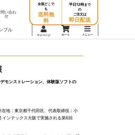
全国どこで
平日12時
まで
も
の
お問い合わ
送料無
ご注文は
せ
即日配送
料
ンプル
カート
メニュー
マイページ
展
やデモンストレーション、体験版ソフトの
所在地：東京都千代田区、代表取締役：小
間 インテックス大阪で実施される第6回